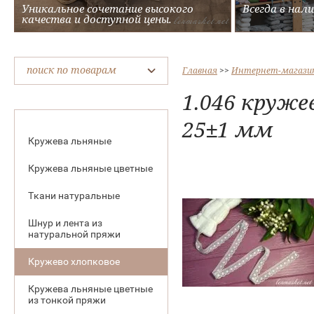
Уникальное сочетание высокого
Всегда в нал
качества и доступной цены.
поиск по товарам
Главная
 >> 
Интернет-магази
1.046 круже
25±1 мм
Кружева льняные
Кружева льняные цветные
Ткани натуральные
Шнур и лента из
натуральной пряжи
Кружево хлопковое
Кружева льняные цветные
из тонкой пряжи