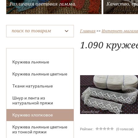
Различная цветовая гамма.
Качество, ср
поиск по товарам
Главная
 >> 
Интернет-магази
1.090 круже
Кружева льняные
Кружева льняные цветные
Ткани натуральные
Шнур и лента из
натуральной пряжи
Кружево хлопковое
Кружева льняные цветные
Рейтинг:
(0 голосов)
из тонкой пряжи