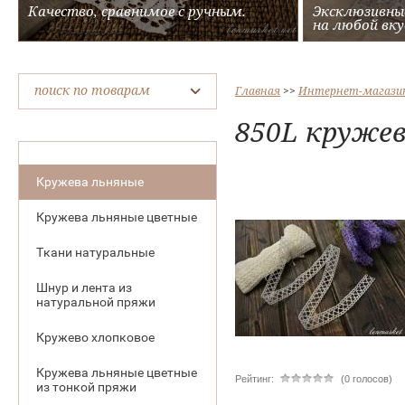
Качество, сравнимое с ручным.
Эксклюзивны
на любой вку
поиск по товарам
Главная
 >> 
Интернет-магази
850L кружев
Кружева льняные
Кружева льняные цветные
Ткани натуральные
Шнур и лента из
натуральной пряжи
Кружево хлопковое
Кружева льняные цветные
Рейтинг:
(0 голосов)
из тонкой пряжи