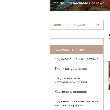
ичии богатый выбор.
Различная цветовая гамма.
поиск по товарам
Кружева льняные
Кружева льняные цветные
Ткани натуральные
Шнур и лента из
натуральной пряжи
Кружево хлопковое
Кружева льняные цветные
Р
из тонкой пряжи