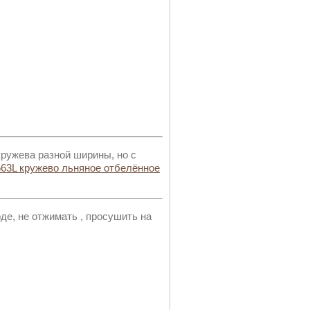
ружева разной ширины, но с
563L кружево льняное отбелённое
е, не отжимать , просушить на