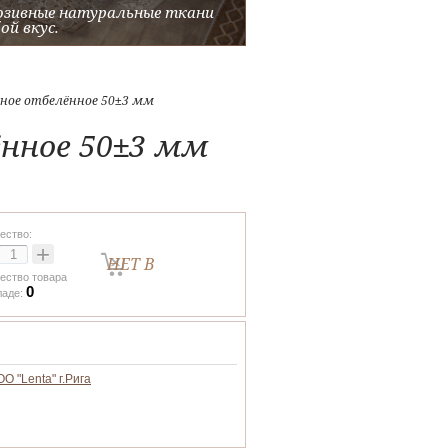
юзивные натуральные ткани
Воплощение ваших идей
ой вкус.
яное отбелённое 50±3 мм
ённое 50±3 мм
ество:
+
НЕТ В
ество товара
0
НАЛИЧИИ
ладе:
О "Lenta" г.Рига