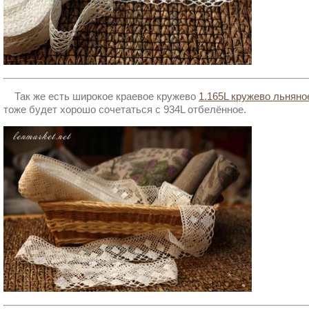
Так же есть широкое краевое кружево
1.165L кружево льняно
тоже будет хорошо сочетаться с 934L отбелённое.