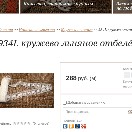
Качество, сравнимое с ручным.
Экскл
на люб
Главная
 >> 
Интернет-магазин
 >> 
Кружева льняные
 >> 
934L кружево льн
934L кружево льняное отбел
Колич
−
288
руб. (м)
Колич
на ск
Добавить к сравнению
ОО
Производитель
поделиться
ейтинг:
(0 голосов)