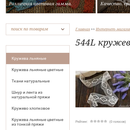
Различная цветовая гамма.
Качество, ср
поиск по товарам
Главная
 >> 
Интернет-магази
544L кружев
Кружева льняные
Кружева льняные цветные
Ткани натуральные
Шнур и лента из
натуральной пряжи
Кружево хлопковое
Кружева льняные цветные
Рейтинг:
(0 голосов)
из тонкой пряжи