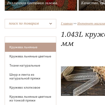
Различная цветовая гамма.
Качество, ср
поиск по товарам
Главная
 >> 
Интернет-магази
1.043L круж
мм
Кружева льняные
Кружева льняные цветные
Ткани натуральные
Шнур и лента из
натуральной пряжи
Кружево хлопковое
Кружева льняные цветные
из тонкой пряжи