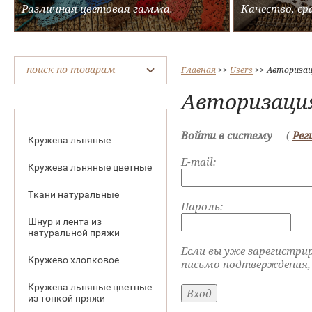
Различная цветовая гамма.
Качество, ср
поиск по товарам
Главная
 >> 
Users
 >> 
Авториза
Авторизаци
Войти в систему
(
Рег
Кружева льняные
E-mail:
Кружева льняные цветные
Ткани натуральные
Пароль:
Шнур и лента из
натуральной пряжи
Если вы уже зарегистри
Кружево хлопковое
письмо подтверждения,
Кружева льняные цветные
из тонкой пряжи